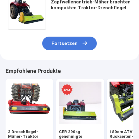
Zapfwellenantrieb-Mäher brachten
kompakten Traktor-Dreschflegel-
Mäher mit hydraulischer
Seitenverschiebung an
Fortsetzen
Empfohlene Produkte
3 Dreschflegel-
CER 290kg
180cm ATV
Mäher-Traktor
genehmigte
Rückseiten-M