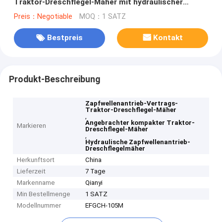
Traktor-Dreschflegel-Mäher mit hydraulischer
Seitenverschiebung an
Preis：Negotiable
MOQ：1 SATZ
Bestpreis
Kontakt
Produkt-Beschreibung
Zapfwellenantrieb-Vertrags-
Traktor-Dreschflegel-Mäher
,
Angebrachter kompakter Traktor-
Markieren
Dreschflegel-Mäher
,
Hydraulische Zapfwellenantrieb-
Dreschflegelmäher
Herkunftsort
China
Lieferzeit
7 Tage
Markenname
Qianyi
Min Bestellmenge
1 SATZ
Modellnummer
EFGCH-105M