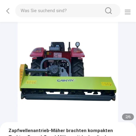
2
/
6
Zapfwellenantrieb-Mäher brachten kompakten