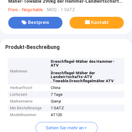
Mäher-Towable 290kg der Hammer-Landwirtschafts-
ATV
Preis：Negotiable
MOQ：1 SATZ
Bestpreis
Kontakt
Produkt-Beschreibung
Dreschflegel-Mäher des Hammer-
ATV
,
Markieren
Dreschflegel-Mäher der
Landwirtschafts-ATV
,
Towable Dreschflegelmäher ATV
Herkunftsort
China
Lieferzeit
7 Tage
Markenname
Qianyi
Min Bestellmenge
1 SATZ
Modellnummer
AT120
Sehen Sie mehr an