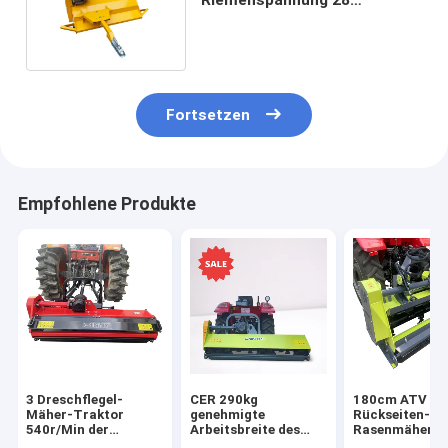
Dreschflegel-Mäher-Towable
290kg der Hammer-
Landwirtschafts-ATV
Fortsetzen
Empfohlene Produkte
3 Dreschflegel-
CER 290kg
180cm ATV
Mäher-Traktor
genehmigte
Rückseiten-M
540r/Min der
Arbeitsbreite des
Rasenmäher-
Punktverknüpfung
Dreschflegel-Mäher-
Traktor-