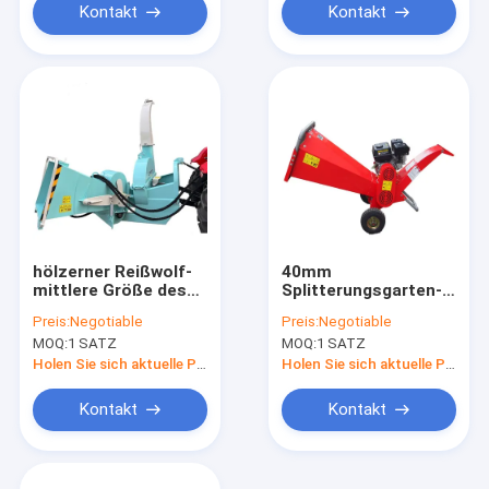
Kontakt
Kontakt
hölzerner Reißwolf-
40mm
mittlere Größe des
Splitterungsgarten-
Abklopfhammer-
hölzerne
Preis:
Negotiable
Preis:
Negotiable
150mm/6inch mit
Abklopfhammer CER
MOQ:
1 SATZ
MOQ:
1 SATZ
Hydrauliksystem
196cc Maschinen-
Baum-Reißwolf-
Holen Sie sich aktuelle Preis
Holen Sie sich aktuelle Preis
Maschine
Kontakt
Kontakt