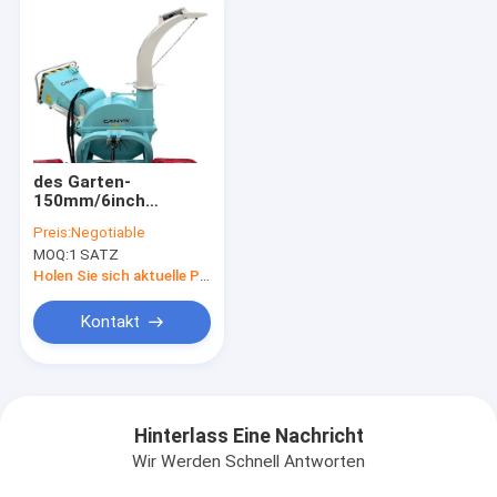
des Garten-
150mm/6inch
hölzerne
Preis:
Negotiable
Selbstzufuhr-
MOQ:
1 SATZ
Maschine
Abklopfhammer-des
Holen Sie sich aktuelle Preis
Reißwolf-350kg
Kontakt
Hinterlass Eine Nachricht
Wir Werden Schnell Antworten