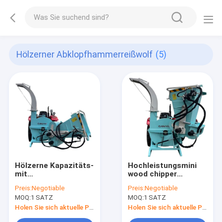
Hölzerner Abklopfhammerreißwolf
(5)
Hölzerne Kapazitäts-
Hochleistungsmini
mit
wood chipper
Zapfwellenantrieb
machine-CER 195kg 4
Preis:
Negotiable
Preis:
Negotiable
volles hydraulisches
Knive des rotor-
MOQ:
1 SATZ
MOQ:
1 SATZ
Zufuhr-System des
25inch
Abklopfhammer-
Holen Sie sich aktuelle Preis
Holen Sie sich aktuelle Preis
Reißwolf-10inch