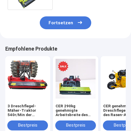
Fortsetzen
Empfohlene Produkte
3 Dreschflegel-
CER 290kg
CER genehmig
Mäher-Traktor
genehmigte
Dreschflegel-
540r/Min der
Arbeitsbreite des
des Rasen-ATV
Punktverknüpfung
Dreschflegel-Mäher-
15HP Benzinm
Dreschflegel-harten
1000mm
AT120
Bestpreis
Bestpreis
Bestprei
Beanspruchung