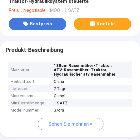
Traktor-Hydrauliksystem steuerte
Preis：Negotiable
MOQ：1 SATZ
Bestpreis
Kontakt
Produkt-Beschreibung
,
180cm Rasenmäher-Traktor
Markieren
,
ATV-Rasenmäher-Traktor
Hydraulischer atv Rasenmäher
Herkunftsort
China
Lieferzeit
7 Tage
Markenname
Qianyi
Min Bestellmenge
1 SATZ
Modellnummer
37cm
Sehen Sie mehr an