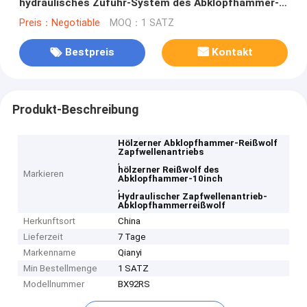
hydraulisches Zufuhr-System des Abklopfhammer-
Reißwolf-10inch
Preis：Negotiable
MOQ：1 SATZ
Bestpreis
Kontakt
Produkt-Beschreibung
Hölzerner Abklopfhammer-Reißwolf
Zapfwellenantriebs
,
hölzerner Reißwolf des
Markieren
Abklopfhammer-10inch
,
Hydraulischer Zapfwellenantrieb-
Abklopfhammerreißwolf
Herkunftsort
China
Lieferzeit
7 Tage
Markenname
Qianyi
Min Bestellmenge
1 SATZ
Modellnummer
BX92RS