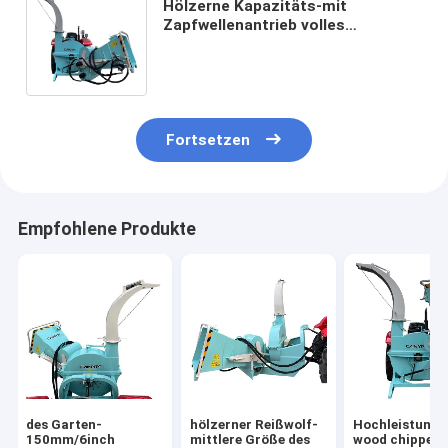
Hölzerne Kapazitäts-mit
Zapfwellenantrieb volles
hydraulisches Zufuhr-System des
Abklopfhammer-Reißwolf-10inch
Fortsetzen
Empfohlene Produkte
des Garten-
hölzerner Reißwolf-
Hochleistungs
150mm/6inch
mittlere Größe des
wood chipper