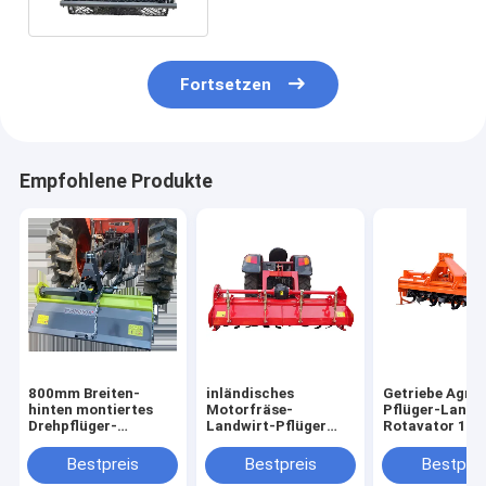
Fortsetzen
Empfohlene Produkte
800mm Breiten-
inländisches
Getriebe Agri-
hinten montiertes
Motorfräse-
Pflüger-Landw
Drehpflüger-
Landwirt-Pflüger
Rotavator 145
Landwirt-Traktor-
CER 1030mm des
Mini Rotary Til
Zubehör 155kg
Garten-70hp
Bestpreis
Bestpreis
Bestprei
Wassersparen