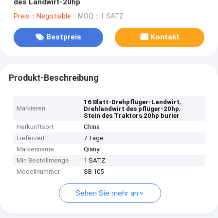
des Landwirt-20hp
Preis：Negotiable
MOQ：1 SATZ
Bestpreis
Kontakt
Produkt-Beschreibung
,
16 Blatt-Drehpflüger-Landwirt
Markieren
,
Drehlandwirt des pflüger-20hp
Stein des Traktors 20hp burier
Herkunftsort
China
Lieferzeit
7 Tage
Markenname
Qianyi
Min Bestellmenge
1 SATZ
Modellnummer
SB 105
Sehen Sie mehr an