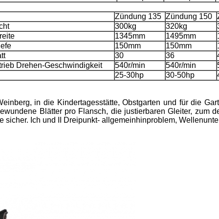
Zündung 135
Zündung 150
cht
300kg
320kg
eite
1345mm
1495mm
efe
150mm
150mm
tt
30
36
trieb Drehen-Geschwindigkeit
540r/min
540r/min
25-30hp
30-50hp
Weinberg, in die Kindertagesstätte, Obstgarten und für die Gar
wundene Blätter pro Flansch, die justierbaren Gleiter, zum de
ze sicher. Ich und II Dreipunkt- allgemeinhinproblem, Wellenunt