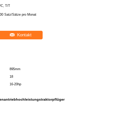
/C, T/T
00 Satz/Sätze pro Monat
Kontakt
895mm
18
16-20hp
enantriebhochleistungstraktorpflüger