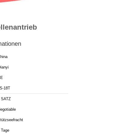
llenantrieb
mationen
hina
ianyi
CE
S-18T
 SATZ
egotiable
tützseefracht
 Tage