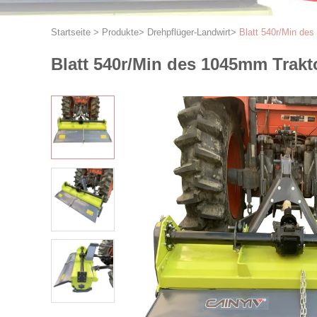
Startseite
>
Produkte
>
Drehpflüger-Landwirt
>
Blatt 540r/Min des
Blatt 540r/Min des 1045mm Trakt