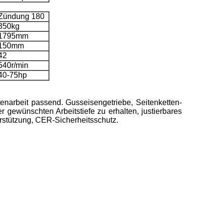
Zündung 180
350kg
1795mm
150mm
42
540r/min
40-75hp
tenarbeit passend. Gusseisengetriebe, Seitenketten-
r gewünschten Arbeitstiefe zu erhalten, justierbares
erstützung, CER-Sicherheitsschutz.