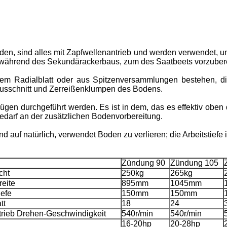
werden, sind alles mit Zapfwellenantrieb und werden verwendet
 während des Sekundärackerbaus, zum des Saatbeets vorzubere
em Radialblatt oder aus Spitzenversammlungen bestehen, di
 Ausschnitt und Zerreißenklumpen des Bodens.
ügen durchgeführt werden. Es ist in dem, das es effektiv oben
Bedarf an der zusätzlichen Bodenvorbereitung.
auf natürlich, verwendet Boden zu verlieren; die Arbeitstiefe i
Zündung 90
Zündung 105
cht
250kg
265kg
eite
895mm
1045mm
efe
150mm
150mm
tt
18
24
trieb Drehen-Geschwindigkeit
540r/min
540r/min
16-20hp
20-28hp