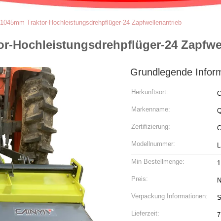
 1045mm Traktor-Hochleistungsdrehpflüger-24 Zapfwellenantrieb
or-Hochleistungsdrehpflüger-24 Zapfwe
Grundlegende Infor
Herkunftsort:
C
Markenname:
Q
Zertifizierung:
Modellnummer:
L
Min Bestellmenge:
1
Preis:
N
Verpackung Informationen:
S
Lieferzeit:
7