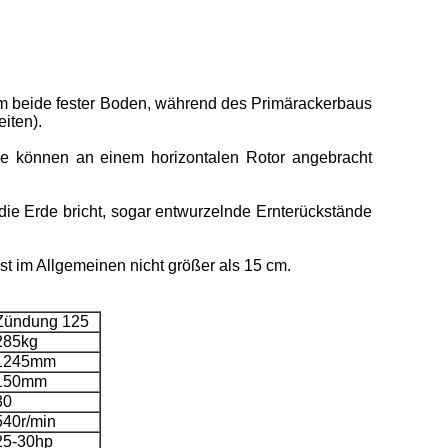
, um beide fester Boden, während des Primärackerbaus
iten).
e können an einem horizontalen Rotor angebracht
 die Erde bricht, sogar entwurzelnde Ernterückstände
st im Allgemeinen nicht größer als 15 cm.
Zündung 125
285kg
1245mm
150mm
30
540r/min
25-30hp