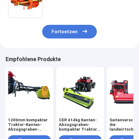
Entladung Atv Tow Behind an
Fortsetzen
Empfohlene Produkte
1200mm kompakter
CER 414kg Kanten-
Seitenverschi
Traktor-Kanten-
Abzugsgraben-
die
Abzugsgraben-
kompakter Traktor-
landwirtschaf
Dreschflegel-Mäher
Dreschflegel-Mäher
Dreschflegel-
Mulcher für y-Blatt
Mulcher 1380mm
540r/Min