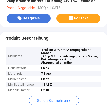
25hp brachte hintere Entladung Atv Tow Behind an
Preis：Negotiable
MOQ：1 SATZ
Bestpreis
Kontakt
Produkt-Beschreibung
Traktor 3 Punkt-Abzugsgraben-
Mäher
Markieren
,
,
25hp 3 Punkt-Abzugsgraben-Mäher
Entladungstraktor-
Abzugsgrabenmäher
Herkunftsort
China
Lieferzeit
7 Tage
Markenname
Qianyi
Min Bestellmenge
1 SATZ
Modellnummer
FM100
Sehen Sie mehr an