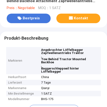
Behind Backhoe Attachment Zapfwellenantriebs
Traktor
Preis：Negotiable
MOQ：1 SATZ
Bestpreis
Kontakt
Produkt-Beschreibung
Angebrachter Löffelbagger
Zapfwellenantriebs Traktor
,
Tow Behind Tractor Mounted
Markieren
Backhoe
,
Baggerschleppseil hinter
Löffelbagger
Herkunftsort
China
Lieferzeit
7 Tage
Markenname
Qianyi
Min Bestellmenge
1 SATZ
Modellnummer
BHS-175