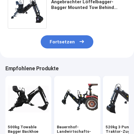
Angebrachter Löffelbagger-
Bagger Mounted Tow Behind
Backhoe Attachment
Zapfwellenantriebs Traktor
Fortsetzen
Empfohlene Produkte
500kg Towable
Bauernhof-
520kg 3 Punkt
Bagger Backhoe
Landwirtschafts-
Traktor-Zug h