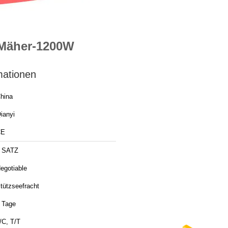
 Mäher-1200W
mationen
hina
ianyi
CE
 SATZ
egotiable
tützseefracht
 Tage
/C, T/T