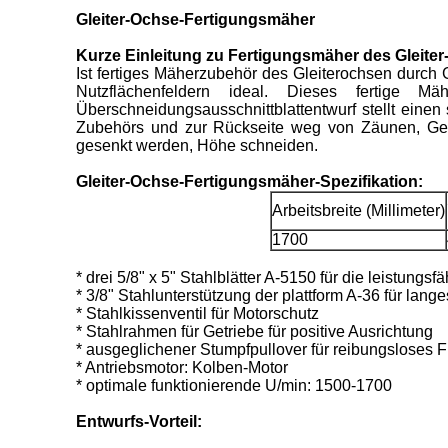
Gleiter-Ochse-Fertigungsmäher
Kurze Einleitung zu Fertigungsmäher des Gleite
Ist fertiges Mäherzubehör des Gleiterochsen durc
Nutzflächenfeldern ideal. Dieses fertige M
Überschneidungsausschnittblattentwurf stellt eine
Zubehörs und zur Rückseite weg von Zäunen, G
gesenkt werden, Höhe schneiden.
Gleiter-Ochse-Fertigungsmäher-Spezifikation:
Arbeitsbreite (Millimeter)
1700
* drei 5/8" x 5" Stahlblätter A-5150 für die leistung
* 3/8" Stahlunterstützung der plattform A-36 für lang
* Stahlkissenventil für Motorschutz
* Stahlrahmen für Getriebe für positive Ausrichtung
* ausgeglichener Stumpfpullover für reibungsloses F
* Antriebsmotor: Kolben-Motor
* optimale funktionierende U/min: 1500-1700
Entwurfs-Vorteil: