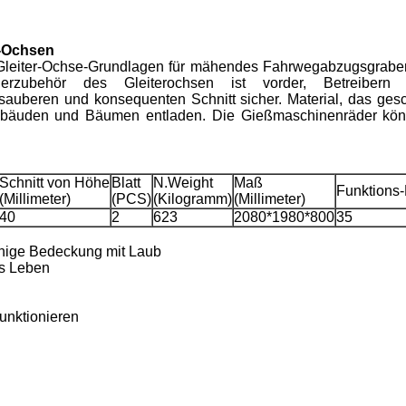
r-Ochsen
h Gleiter-Ochse-Grundlagen für mähendes Fahrwegabzugsgrabe
äherzubehör des Gleiterochsen ist vorder, Betreiber
n sauberen und konsequenten Schnitt sicher. Material, das ges
ebäuden und Bäumen entladen. Die Gießmaschinenräder kön
Schnitt von Höhe
Blatt
N.Weight
Maß
Funktions
(Millimeter)
(PCS)
(Kilogramm)
(Millimeter)
40
2
623
2080*1980*800
35
sfähige Bedeckung mit Laub
es Leben
unktionieren